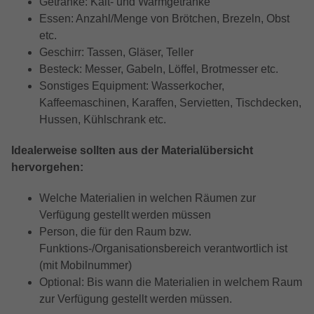
Getränke: Kalt- und Warmgetränke
darüber, wie es der Website geht. Die
Essen: Anzahl/Menge von Brötchen, Brezeln, Obst
erhobenen Daten umfassen die Anzahl
der Besucher, die Quelle, aus der sie
etc.
stammen, und die Seiten in
Geschirr: Tassen, Gläser, Teller
anonymisierter Form.
Besteck: Messer, Gabeln, Löffel, Brotmesser etc.
Sonstiges Equipment: Wasserkocher,
Kaffeemaschinen, Karaffen, Servietten, Tischdecken,
Name
_dc_gtm_UA-32970526-1
Hussen, Kühlschrank etc.
Anbieter
Google LLC
Idealerweise sollten aus der Materialübersicht
hervorgehen:
Laufzeit
1 Minute
Welche Materialien in welchen Räumen zur
Dieser Cookie identifiziert die Besucher
Verfügung gestellt werden müssen
nach Alter, Geschlecht oder Interessen
Zweck
und nutzt dazu den DoubleClick des
Person, die für den Raum bzw.
Google Tag Manager, um die gezielte
Funktions-/Organisationsbereich verantwortlich ist
Anzeigenplatzierung zu vereinfachen.
(mit Mobilnummer)
Optional: Bis wann die Materialien in welchem Raum
zur Verfügung gestellt werden müssen.