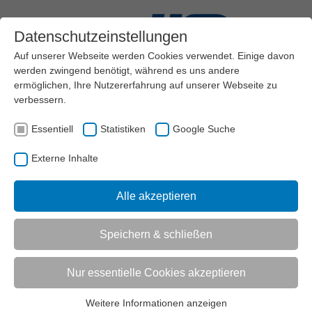
Datenschutzeinstellungen
Auf unserer Webseite werden Cookies verwendet. Einige davon
werden zwingend benötigt, während es uns andere
ermöglichen, Ihre Nutzererfahrung auf unserer Webseite zu
verbessern.
Menü
Essentiell
Statistiken
Google Suche
VEREINSMANAGEMENT
MARKETING
Externe Inhalte
VERANSTALTUNGSMANAGEMENT
VORBEREITUNGSPHASE
AKTUELL:
MATERIALBEDARF PLANEN
Alle akzeptieren
UNTERMENÜ
Speichern & schließen
Nur essentielle Cookies akzeptieren
Vorlesen
Informationen zum Readspeaker öffnen
Materialbedarf planen
Weitere Informationen anzeigen
Essentiell