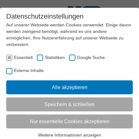
Datenschutzeinstellungen
Auf unserer Webseite werden Cookies verwendet. Einige davon
werden zwingend benötigt, während es uns andere
ermöglichen, Ihre Nutzererfahrung auf unserer Webseite zu
verbessern.
Menü
Essentiell
Statistiken
Google Suche
AKTUELL:
VEREINSMANAGEMENT
MARKETING
MARKETING-STRATEGIE
Externe Inhalte
Alle akzeptieren
UNTERMENÜ
Speichern & schließen
Vorlesen
Informationen zum Readspeaker öffnen
Nur essentielle Cookies akzeptieren
Marketing Strategie
In diesem Themenfeld finden Sie viele wichtige und
Weitere Informationen anzeigen
Essentiell