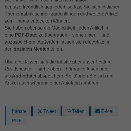
Anbieter
Google LLC
Externe Inhalte
Kampagnendaten zu berechnen und die
benutzerfreundlich gegliedert, sodass Sie sich in dieser
Anbieter
TYPO3
Nutzung der Website für den
Wir verwenden auf unserer Website externe Inhalte, um
Themenrubrik schnell zurechtfinden und weitere Artikel
Zweck
Laufzeit
6 Monate
Analysebericht der Website zu verfolgen.
Ihnen zusätzliche Informationen anzubieten.
Laufzeit
1 Jahr
zum Thema entdecken können.
Die Cookies speichern Informationen
Das NID-Cookie enthält eine eindeutige
Sie haben ebenso die Möglichkeit, jeden Artikel in
anonym und weisen eine randoly
Enthält die gewählten Tracking-Optin-
ID, über die Google Ihre bevorzugten
eine
PDF-Datei
zu übertragen – siehe unten – und
Zweck
generierte Nummer zu, um eindeutige
Einstellungen.
Einstellungen und andere Informationen
abzuspeichern. Außerdem lassen sich die Artikel in
Besucher zu identifizieren.
speichert, insbesondere Ihre bevorzugte
den
sozialen Medien
teilen.
Zweck
Sprache (z. B. Deutsch), wie viele
Suchergebnisse pro Seite angezeigt
Überdies lassen sich die Inhalte über unser Feature
Name
_gid
werden sollen (z. B. 10 oder 20) und ob
Readspeaker – siehe oben – hörbar vorlesen oder
der Google SafeSearch-Filter aktiviert sein
Anbieter
Google LLC
als
Audiodatei
abspeichern. So können Sie sich die
soll.
Artikel auch während einer Autofahrt anhören.
Laufzeit
1 Tag
Dieses Cookie wird von Google Analytics
installiert. Das Cookie wird verwendet, um
share
Tweet
Teilen
E-Mail
Informationen darüber zu speichern, wie
Besucher eine Website nutzen, und hilft
PDF
bei der Erstellung eines Analyseberichts
Zweck