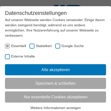
Datenschutzeinstellungen
Auf unserer Webseite werden Cookies verwendet. Einige davon
werden zwingend benötigt, während es uns andere
ermöglichen, Ihre Nutzererfahrung auf unserer Webseite zu
verbessern.
Menü
Essentiell
Statistiken
Google Suche
VEREINSMANAGEMENT
EHRENAMT & MITARBEITER*INNEN (PARTNER)
Externe Inhalte
AKTUELL:
EINFÜHRUNG
Alle akzeptieren
UNTERMENÜ
Speichern & schließen
Vorlesen
Informationen zum Readspeaker öffnen
Nur essentielle Cookies akzeptieren
Einführung in das Thema Ehrenamt &
Weitere Informationen anzeigen
Mitarbeiter*innenmanagement
Essentiell