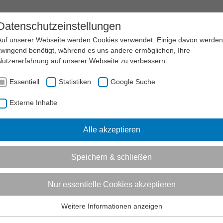
RAXIS
Datenschutzeinstellungen
Auf unserer Webseite werden Cookies verwendet. Einige davon werden
zwingend benötigt, während es uns andere ermöglichen, Ihre
Nutzererfahrung auf unserer Webseite zu verbessern.
HE UNFALLVERSICHERUNG (VBG)
Essentiell
Statistiken
Google Suche
en
ionen zum Readspeaker öffnen
Externe Inhalte
ionen für Sportvereine zur Verwaltungs-
enossenschaft (VBG)
Alle akzeptieren
ten Sie Informationen zum Versicherungsschutz der VBG
Speichern & schließen
ine in der gesetzlichen Unfallversicherung
Nur essentielle Cookies akzeptieren
die Verwaltungs-Berufsgenossenschaft (VBG)
Weitere Informationen anzeigen
eine bei der VBG
Essentiell