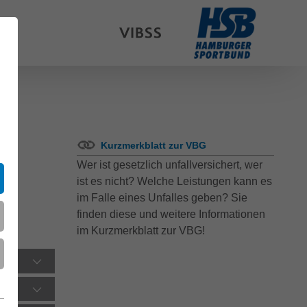
Kurzmerkblatt zur VBG
Wer ist gesetzlich unfallversichert, wer
ist es nicht? Welche Leistungen kann es
im Falle eines Unfalles geben? Sie
finden diese und weitere Informationen
im Kurzmerkblatt zur VBG!