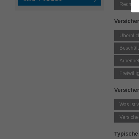
Rechte u
Versiche
Überblic
Beschäft
Arbeitne
Freiwilli
Versicher
Was ist v
Versiche
Typische