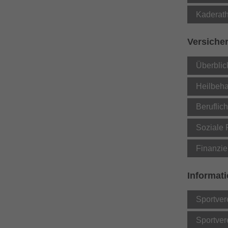
Kaderath
Versiche
Überblic
Heilbeha
Beruflic
Soziale 
Finanzie
Informat
Sportver
Sportver