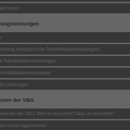
anonymisierter Form.
let*innen
Name
_dc_gtm_UA-32970526-1
rungsleistungen
Anbieter
Google LLC
k
Laufzeit
1 Minute
ndlung (medizinische Rehabilitationsleistungen)
Dieser Cookie identifiziert die Besucher nach
he Rehabilitationsleistungen
Alter, Geschlecht oder Interessen und nutzt dazu
Zweck
den DoubleClick des Google Tag Manager, um
Rehabilitationsleistungen
die gezielte Anzeigenplatzierung zu
vereinfachen.
lle Leistungen
ionen der VBG
eine bei der VBG: Wer ist versichert? Was ist versichert?
ein sicher organisieren