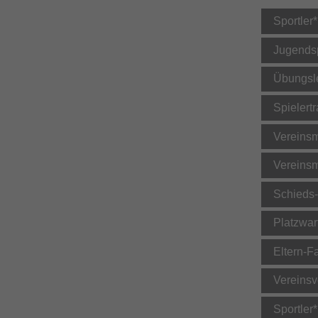
Sportler
Jugendsp
Übungsle
Spielert
Vereins
Vereinsm
Schieds-
Platzwart
Eltern-F
Vereinsv
Sportler