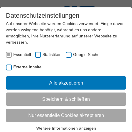
Datenschutzeinstellungen
Auf unserer Webseite werden Cookies verwendet. Einige davon
werden zwingend benötigt, während es uns andere
ermöglichen, Ihre Nutzererfahrung auf unserer Webseite zu
verbessern.
Menü
Essentiell
Statistiken
Google Suche
VEREINSMANAGEMENT
STEUERN
Externe Inhalte
BUCHFÜHRUNG IM SPORTVEREIN
KONTENPLAN UND GEWINNERMITTLUNG
AKTUELL:
VOM KONTENRAHMEN ZUM KONTENPLAN
Alle akzeptieren
Speichern & schließen
UNTERMENÜ
Nur essentielle Cookies akzeptieren
Vorlesen
Informationen zum Readspeaker öffnen
Weitere Informationen anzeigen
Essentiell