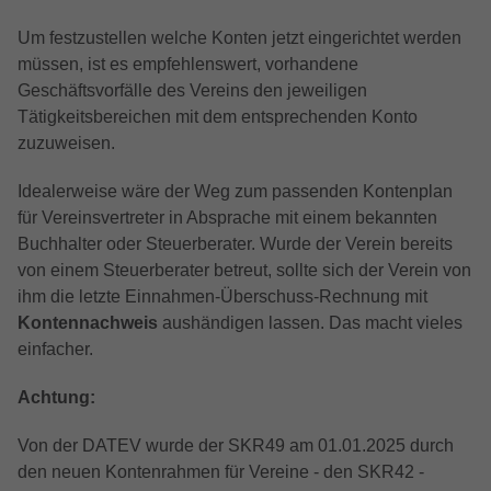
Anbieter
Google LLC
Externe Inhalte
Kampagnendaten zu berechnen und die
Anbieter
TYPO3
Um festzustellen welche Konten jetzt eingerichtet werden
Nutzung der Website für den
Wir verwenden auf unserer Website externe Inhalte, um
Zweck
Laufzeit
6 Monate
müssen, ist es empfehlenswert, vorhandene
Analysebericht der Website zu verfolgen.
Ihnen zusätzliche Informationen anzubieten.
Laufzeit
1 Jahr
Geschäftsvorfälle des Vereins den jeweiligen
Die Cookies speichern Informationen
Das NID-Cookie enthält eine eindeutige
anonym und weisen eine randoly
Tätigkeitsbereichen mit dem entsprechenden Konto
Enthält die gewählten Tracking-Optin-
ID, über die Google Ihre bevorzugten
Zweck
generierte Nummer zu, um eindeutige
zuzuweisen.
Einstellungen.
Einstellungen und andere Informationen
Besucher zu identifizieren.
speichert, insbesondere Ihre bevorzugte
Idealerweise wäre der Weg zum passenden Kontenplan
Zweck
Sprache (z. B. Deutsch), wie viele
für Vereinsvertreter in Absprache mit einem bekannten
Suchergebnisse pro Seite angezeigt
Name
_gid
Buchhalter oder Steuerberater. Wurde der Verein bereits
werden sollen (z. B. 10 oder 20) und ob
von einem Steuerberater betreut, sollte sich der Verein von
der Google SafeSearch-Filter aktiviert sein
Anbieter
Google LLC
soll.
ihm die letzte Einnahmen-Überschuss-Rechnung mit
Kontennachweis
aushändigen lassen. Das macht vieles
Laufzeit
1 Tag
einfacher.
Dieses Cookie wird von Google Analytics
Achtung:
installiert. Das Cookie wird verwendet, um
Informationen darüber zu speichern, wie
Von der DATEV wurde der SKR49 am 01.01.2025 durch
Besucher eine Website nutzen, und hilft
den neuen Kontenrahmen für Vereine - den SKR42 -
bei der Erstellung eines Analyseberichts
Zweck