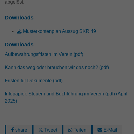
darüber, wie es der Website geht. Die
abgelöst.
erhobenen Daten umfassen die Anzahl
der Besucher, die Quelle, aus der sie
Downloads
stammen, und die Seiten in
anonymisierter Form.
Musterkontenplan Auszug SKR 49
Downloads
Name
_dc_gtm_UA-32970526-1
Aufbewahrungsfristen im Verein (pdf)
Anbieter
Google LLC
Kann das weg oder brauchen wir das noch? (pdf)
Laufzeit
1 Minute
Fristen für Dokumente (pdf)
Dieser Cookie identifiziert die Besucher
nach Alter, Geschlecht oder Interessen
Infopapier: Steuern und Buchführung im Verein (pdf) (April
Zweck
und nutzt dazu den DoubleClick des
2025)
Google Tag Manager, um die gezielte
Anzeigenplatzierung zu vereinfachen.
share
Tweet
Teilen
E-Mail