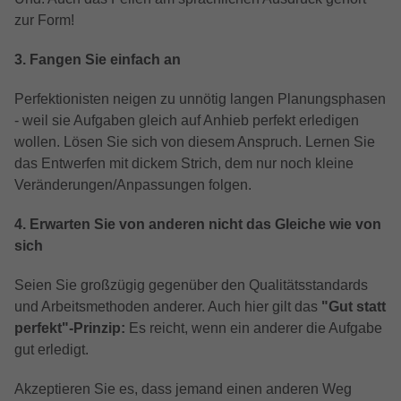
darüber, wie es der Website geht. Die
zur Form!
erhobenen Daten umfassen die Anzahl
der Besucher, die Quelle, aus der sie
3. Fangen Sie einfach an
stammen, und die Seiten in
anonymisierter Form.
Perfektionisten neigen zu unnötig langen Planungsphasen
- weil sie Aufgaben gleich auf Anhieb perfekt erledigen
Name
_dc_gtm_UA-32970526-1
wollen. Lösen Sie sich von diesem Anspruch. Lernen Sie
das Entwerfen mit dickem Strich, dem nur noch kleine
Anbieter
Google LLC
Veränderungen/Anpassungen folgen.
Laufzeit
1 Minute
4. Erwarten Sie von anderen nicht das Gleiche wie von
sich
Dieser Cookie identifiziert die Besucher
nach Alter, Geschlecht oder Interessen
Seien Sie großzügig gegenüber den Qualitätsstandards
Zweck
und nutzt dazu den DoubleClick des
und Arbeitsmethoden anderer. Auch hier gilt das
"Gut statt
Google Tag Manager, um die gezielte
perfekt"-Prinzip:
Es reicht, wenn ein anderer die Aufgabe
Anzeigenplatzierung zu vereinfachen.
gut erledigt.
Akzeptieren Sie es, dass jemand einen anderen Weg