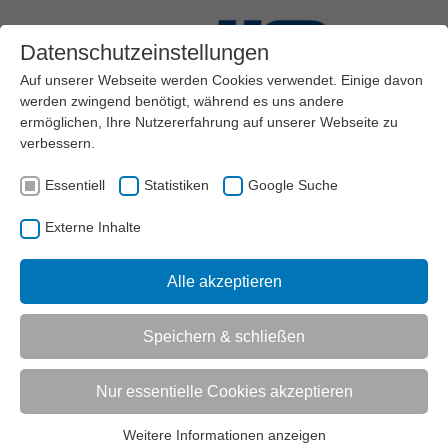
Datenschutzeinstellungen
Auf unserer Webseite werden Cookies verwendet. Einige davon
werden zwingend benötigt, während es uns andere
ermöglichen, Ihre Nutzererfahrung auf unserer Webseite zu
verbessern.
Menü
Essentiell
Statistiken
Google Suche
VEREINSMANAGEMENT
VEREINSFÜHRUNG & VERWALTUNG
Externe Inhalte
AKTUELL:
ZEITMANAGEMENT
ZEITFRESSER: PERFEKTIONISMUS
Alle akzeptieren
UNTERMENÜ
Speichern & schließen
Vorlesen
Informationen zum Readspeaker öffnen
Nur essentielle Cookies akzeptieren
Tipps und Tricks
Weitere Informationen anzeigen
Essentiell