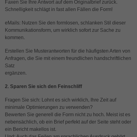
Faxen Sie Ihre Antwort auf dem Originalbrief zurück.
Anbieter
Google LLC
Externe Inhalte
Kampagnendaten zu berechnen und die
Anbieter
TYPO3
Schnelligkeit schlägt in fast allen Fällen die Form!
Nutzung der Website für den
Wir verwenden auf unserer Website externe Inhalte, um
Zweck
Laufzeit
6 Monate
Analysebericht der Website zu verfolgen.
Ihnen zusätzliche Informationen anzubieten.
Laufzeit
1 Jahr
eMails: Nutzen Sie den formlosen, schlanken Stil dieser
Die Cookies speichern Informationen
Das NID-Cookie enthält eine eindeutige
Kommunikationsform, um wirklich sofort zur Sache zu
anonym und weisen eine randoly
Enthält die gewählten Tracking-Optin-
ID, über die Google Ihre bevorzugten
kommen.
Zweck
generierte Nummer zu, um eindeutige
Einstellungen.
Einstellungen und andere Informationen
Besucher zu identifizieren.
speichert, insbesondere Ihre bevorzugte
Erstellen Sie Musterantworten für die häufigsten Arten von
Zweck
Sprache (z. B. Deutsch), wie viele
Anfragen, die Sie mit einem freundlichen handschriftlichen
Suchergebnisse pro Seite angezeigt
Name
_gid
Satz
werden sollen (z. B. 10 oder 20) und ob
ergänzen.
der Google SafeSearch-Filter aktiviert sein
Anbieter
Google LLC
soll.
2. Sparen Sie sich den Feinschliff
Laufzeit
1 Tag
Fragen Sie sich: Lohnt es sich wirklich, Ihre Zeit auf
Dieses Cookie wird von Google Analytics
minimale Optimierungen zu verwenden?
installiert. Das Cookie wird verwendet, um
Bewerten Sie generell die Form nicht zu hoch. Meist ist es
Informationen darüber zu speichern, wie
nebensächlich, ob ein Brief perfekt auf der Seite steht oder
Besucher eine Website nutzen, und hilft
ein Bericht makellos ist.
bei der Erstellung eines Analyseberichts
Zweck
Und: Auch das Feilen am sprachlichen Ausdruck gehört