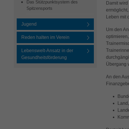
Das Stützpunktsystem des
Damit wird
Spitzensports
ermöglicht,
Leben mit 
Jugend
Um den Ans
optimieren,
Reden halten im Verein
Trainermis
Trainerinn
Lebenswelt-Ansatz in der
durchgängi
Gesundheitsförderung
Übergang v
An den Aus
Finanzgebe
Bunde
Land,
Lande
Kom