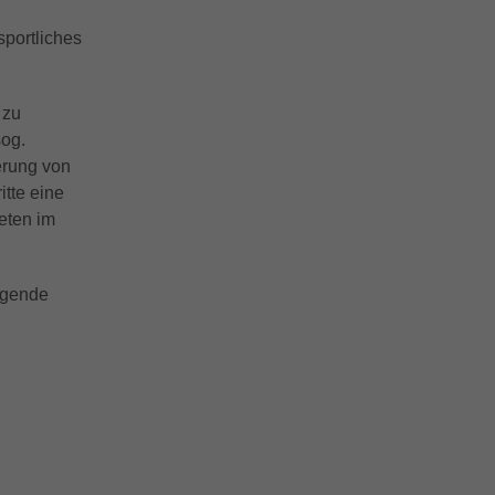
n
sportliches
 zu
sog.
erung von
tte eine
eten im
lgende