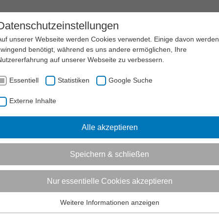
RAXIS
Datenschutzeinstellungen
Auf unserer Webseite werden Cookies verwendet. Einige davon werden
zwingend benötigt, während es uns andere ermöglichen, Ihre
Nutzererfahrung auf unserer Webseite zu verbessern.
AKTUELL:
ORGANISIERTER SPORT
LEISTUNGSSPORT UND KADERSYSTEM
OLYMPIAS
Essentiell
Statistiken
Google Suche
en
ionen zum Readspeaker öffnen
Externe Inhalte
en des Spitzensports in Deutschland
Alle akzeptieren
tützpunkte (OSP)
Speichern & schließen
zpunkte sind Dienstleistungseinrichtungen für Spitzensportleri
Nur essentielle Cookies akzeptieren
owie deren Trainerinnen und Trainer; in begrenztem Umfang steh
reichen Nachwuchskadern zur Verfügung.
Weitere Informationen anzeigen
Essentiell
insbesondere die Aufgabe, für die an Bundesstützpunkten train