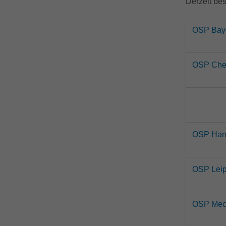
Derzeit be
OSP Bay
OSP Chem
OSP Hamb
OSP Leip
OSP Mec