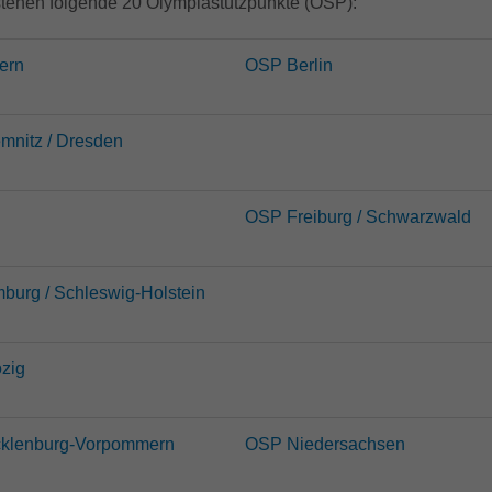
stehen folgende 20 Olympiastützpunkte (OSP):
anonymisierter Form.
ern
OSP Berlin
Name
_dc_gtm_UA-32970526-1
Anbieter
Google LLC
nitz / Dresden
Laufzeit
1 Minute
OSP Freiburg / Schwarzwald
Dieser Cookie identifiziert die Besucher nach
Alter, Geschlecht oder Interessen und nutzt dazu
Zweck
den DoubleClick des Google Tag Manager, um
die gezielte Anzeigenplatzierung zu
urg / Schleswig-Holstein
vereinfachen.
zig
klenburg-Vorpommern
OSP Niedersachsen