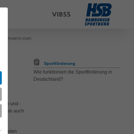
TÜTZPUNKTE (OSP)
Sportförderung
Wie funktioniert die Sportförderung in
Deutschland?
nnen und -
en sie auch
ierenden