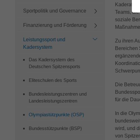
Kaderathlet
Sportpolitik und Governance
Teams, die 
soziale Ber
Finanzierung und Förderung
Maßnahmen 
Leistungssport und
Zu ihren A
Kadersystem
Bereichen 
ergänzende
Das Kadersystem des
Koordinati
Deutschen Spitzensports
Schwerpunk
Eliteschulen des Sports
Die Betre
Bundesspor
Bundesleistungszentren und
für die Dau
Landesleistungszentren
In die Olym
Olympiastützpunkte (OSP)
bundesweit 
Bundesstützpunkte (BSP)
wird, und d
von Spitzen