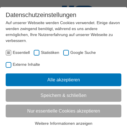
Datenschutzeinstellungen
Auf unserer Webseite werden Cookies verwendet. Einige davon
werden zwingend benötigt, während es uns andere
ermöglichen, Ihre Nutzererfahrung auf unserer Webseite zu
verbessern.
Menü
Essentiell
Statistiken
Google Suche
VEREINSMANAGEMENT
VEREINSENTWICKLUNG
Externe Inhalte
STRUKTUREN ORGANISIERTER SPORT
SPORTPOLITIK UND GOVERNANCE
AKTUELL:
GRUNDLAGEN DER INTERNATIONALEN SPORTPOLITIK
Alle akzeptieren
Speichern & schließen
UNTERMENÜ
Nur essentielle Cookies akzeptieren
Vorlesen
Informationen zum Readspeaker öffnen
Weitere Informationen anzeigen
Essentiell