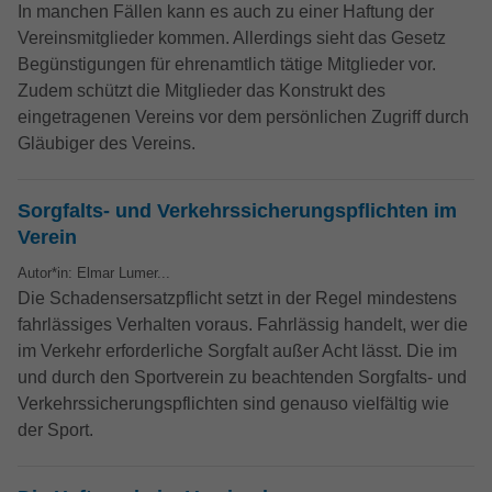
darüber, wie es der Website geht. Die
In manchen Fällen kann es auch zu einer Haftung der
erhobenen Daten umfassen die Anzahl
Vereinsmitglieder kommen. Allerdings sieht das Gesetz
der Besucher, die Quelle, aus der sie
Begünstigungen für ehrenamtlich tätige Mitglieder vor.
stammen, und die Seiten in
Zudem schützt die Mitglieder das Konstrukt des
anonymisierter Form.
eingetragenen Vereins vor dem persönlichen Zugriff durch
Gläubiger des Vereins.
Name
_dc_gtm_UA-32970526-1
Sorgfalts- und Verkehrssicherungspflichten im
Anbieter
Google LLC
Verein
Laufzeit
1 Minute
Autor*in: Elmar Lumer...
Die Schadensersatzpflicht setzt in der Regel mindestens
Dieser Cookie identifiziert die Besucher
fahrlässiges Verhalten voraus. Fahrlässig handelt, wer die
nach Alter, Geschlecht oder Interessen
im Verkehr erforderliche Sorgfalt außer Acht lässt. Die im
Zweck
und nutzt dazu den DoubleClick des
und durch den Sportverein zu beachtenden Sorgfalts- und
Google Tag Manager, um die gezielte
Verkehrssicherungspflichten sind genauso vielfältig wie
Anzeigenplatzierung zu vereinfachen.
der Sport.