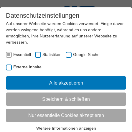
Datenschutzeinstellungen
Auf unserer Webseite werden Cookies verwendet. Einige davon
werden zwingend benötigt, während es uns andere
ermöglichen, Ihre Nutzererfahrung auf unserer Webseite zu
verbessern.
Menü
Essentiell
Statistiken
Google Suche
AKTUELL:
VEREINSMANAGEMENT
RECHT
VEREINSRECHT
HAFTUNG
Externe Inhalte
Alle akzeptieren
UNTERMENÜ
Speichern & schließen
Vorlesen
Informationen zum Readspeaker öffnen
Nur essentielle Cookies akzeptieren
Haftung
Autor*in: Elmar Lumer...
Weitere Informationen anzeigen
Essentiell