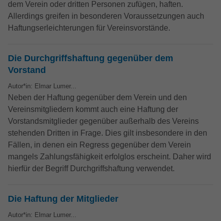
Anbieter
Google LLC
dem Verein oder dritten Personen zufügen, haften.
Externe Inhalte
Kampagnendaten zu berechnen und die
Anbieter
TYPO3
Allerdings greifen in besonderen Voraussetzungen auch
Nutzung der Website für den
Wir verwenden auf unserer Website externe Inhalte, um
Zweck
Laufzeit
6 Monate
Haftungserleichterungen für Vereinsvorstände.
Analysebericht der Website zu verfolgen.
Ihnen zusätzliche Informationen anzubieten.
Laufzeit
1 Jahr
Die Cookies speichern Informationen
Das NID-Cookie enthält eine eindeutige
anonym und weisen eine randoly
Enthält die gewählten Tracking-Optin-
ID, über die Google Ihre bevorzugten
Die Durchgriffshaftung gegenüber dem
Zweck
generierte Nummer zu, um eindeutige
Einstellungen.
Einstellungen und andere Informationen
Vorstand
Besucher zu identifizieren.
speichert, insbesondere Ihre bevorzugte
Autor*in: Elmar Lumer...
Zweck
Sprache (z. B. Deutsch), wie viele
Neben der Haftung gegenüber dem Verein und den
Suchergebnisse pro Seite angezeigt
Name
_gid
Vereinsmitgliedern kommt auch eine Haftung der
werden sollen (z. B. 10 oder 20) und ob
Vorstandsmitglieder gegenüber außerhalb des Vereins
der Google SafeSearch-Filter aktiviert sein
Anbieter
Google LLC
stehenden Dritten in Frage. Dies gilt insbesondere in den
soll.
Fällen, in denen ein Regress gegenüber dem Verein
Laufzeit
1 Tag
mangels Zahlungsfähigkeit erfolglos erscheint. Daher wird
hierfür der Begriff Durchgriffshaftung verwendet.
Dieses Cookie wird von Google Analytics
installiert. Das Cookie wird verwendet, um
Informationen darüber zu speichern, wie
Die Haftung der Mitglieder
Besucher eine Website nutzen, und hilft
bei der Erstellung eines Analyseberichts
Autor*in: Elmar Lumer...
Zweck