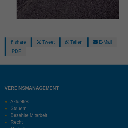
share
Tweet
Teilen
E-Mail
PDF
VEREINSMANAGEMENT
Aktuelles
Steuern
Bezahlte Mitarbeit
Recht