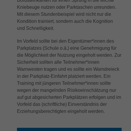
Bordsteinkanten für einen Sprung in die leichte
Anbieter
Google LLC
Externe Inhalte
Kampagnendaten zu berechnen und die
Kniebeuge nutzen oder Parktaschen umrunden.
Anbieter
TYPO3
Nutzung der Website für den
Wir verwenden auf unserer Website externe Inhalte, um
Mit diesem Stundenbeispiel wird nicht nur die
Zweck
Laufzeit
6 Monate
Analysebericht der Website zu verfolgen.
Ihnen zusätzliche Informationen anzubieten.
Laufzeit
1 Jahr
Kondition trainiert, sondern auch die Kognition
Die Cookies speichern Informationen
Das NID-Cookie enthält eine eindeutige
und Schnelligkeit.
anonym und weisen eine randoly
Enthält die gewählten Tracking-Optin-
ID, über die Google Ihre bevorzugten
Zweck
generierte Nummer zu, um eindeutige
Einstellungen.
Einstellungen und andere Informationen
Im Vorfeld sollte bei den Eigentümer*innen des
Besucher zu identifizieren.
speichert, insbesondere Ihre bevorzugte
Parkplatzes (Schule o.ä.) eine Genehmigung für
Zweck
Sprache (z. B. Deutsch), wie viele
die Möglichkeit der Nutzung eingeholt werden. Zur
Suchergebnisse pro Seite angezeigt
Sicherheit sollten alle Teilnehmer*innen
Name
_gid
werden sollen (z. B. 10 oder 20) und ob
Warnwesten tragen und es sollte ein Warndreieck
der Google SafeSearch-Filter aktiviert sein
Anbieter
Google LLC
in der Parkplatz-Einfahrt platziert werden. Ein
soll.
Training mit jüngeren Teilnehmer*innen sollte
Laufzeit
1 Tag
wegen der mangelnden Risikoeinschätzung nur
auf gut abgesicherten Parkplätzen erfolgen und im
Dieses Cookie wird von Google Analytics
Vorfeld das (schriftliche) Einverständnis der
installiert. Das Cookie wird verwendet, um
Erziehungsberechtigten eingeholt werden.
Informationen darüber zu speichern, wie
Besucher eine Website nutzen, und hilft
bei der Erstellung eines Analyseberichts
Zweck