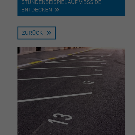
darüber, wie es der Website geht. Die
STUNDENBEISPIEL AUF VIBSS.DE
erhobenen Daten umfassen die Anzahl
ENTDECKEN
der Besucher, die Quelle, aus der sie
stammen, und die Seiten in
anonymisierter Form.
ZURÜCK
Name
_dc_gtm_UA-32970526-1
Anbieter
Google LLC
Laufzeit
1 Minute
Dieser Cookie identifiziert die Besucher
nach Alter, Geschlecht oder Interessen
Zweck
und nutzt dazu den DoubleClick des
Google Tag Manager, um die gezielte
Anzeigenplatzierung zu vereinfachen.