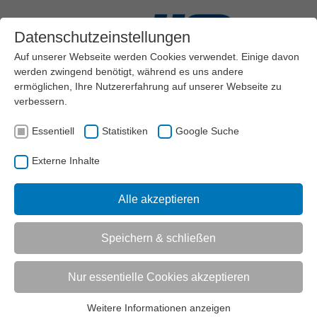
Datenschutzeinstellungen
Auf unserer Webseite werden Cookies verwendet. Einige davon
werden zwingend benötigt, während es uns andere
ermöglichen, Ihre Nutzererfahrung auf unserer Webseite zu
verbessern.
Menü
Essentiell
Statistiken
Google Suche
AKTUELL:
VEREINSMANAGEMENT
AKTUELLES
DETAIL
Externe Inhalte
AKTUELL:
PRAKTISCH FÜR DIE PRAXIS: SPIELERISCHES KONDITIONSTRAINING
AUF DEM PARKPLATZ
Alle akzeptieren
UNTERMENÜ
Speichern & schließen
Nur essentielle Cookies akzeptieren
Vorlesen
Informationen zum Readspeaker öffnen
Praktisch für die Praxis:
Weitere Informationen anzeigen
Essentiell