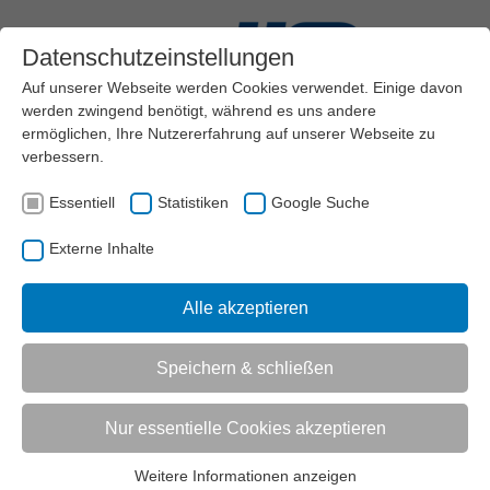
Datenschutzeinstellungen
Auf unserer Webseite werden Cookies verwendet. Einige davon
werden zwingend benötigt, während es uns andere
ermöglichen, Ihre Nutzererfahrung auf unserer Webseite zu
verbessern.
Menü
Essentiell
Statistiken
Google Suche
AKTUELL:
VEREINSMANAGEMENT
AKTUELLES
DETAIL
Externe Inhalte
AKTUELL:
ENTSPANNUNGSGESCHICHTE: DAS FLÜSTERN DER WELLEN
Alle akzeptieren
UNTERMENÜ
Speichern & schließen
Vorlesen
Informationen zum Readspeaker öffnen
Nur essentielle Cookies akzeptieren
Entspannungsgeschichte: Das
Weitere Informationen anzeigen
Essentiell