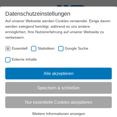
Datenschutzeinstellungen
Auf unserer Webseite werden Cookies verwendet. Einige davon
werden zwingend benötigt, während es uns andere
ermöglichen, Ihre Nutzererfahrung auf unserer Webseite zu
verbessern.
Menü
Essentiell
Statistiken
Google Suche
VEREINSMANAGEMENT
DIGITALISIERUNG
Externe Inhalte
AKTUELL:
BEST PRACTICE-BEISPIELE
Alle akzeptieren
UNTERMENÜ
Speichern & schließen
Vorlesen
Informationen zum Readspeaker öffnen
Nur essentielle Cookies akzeptieren
Best Practice
Weitere Informationen anzeigen
Essentiell