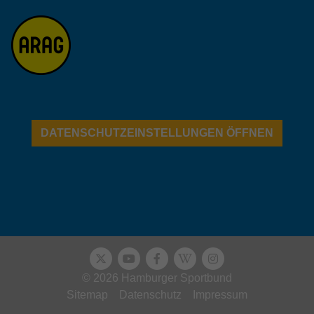
darüber, wie es der Website geht. Die
erhobenen Daten umfassen die Anzahl
der Besucher, die Quelle, aus der sie
stammen, und die Seiten in
anonymisierter Form.
Name
_dc_gtm_UA-32970526-1
DATENSCHUTZEINSTELLUNGEN ÖFFNEN
Anbieter
Google LLC
Laufzeit
1 Minute
Dieser Cookie identifiziert die Besucher
nach Alter, Geschlecht oder Interessen
Zweck
und nutzt dazu den DoubleClick des
Google Tag Manager, um die gezielte
Anzeigenplatzierung zu vereinfachen.
© 2026 Hamburger Sportbund
Sitemap
Datenschutz
Impressum